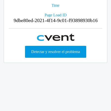
Time
Page Load ID
9dbe80ed-2021-4f14-9c01-f93898930b16
Detectar y resolver el problema