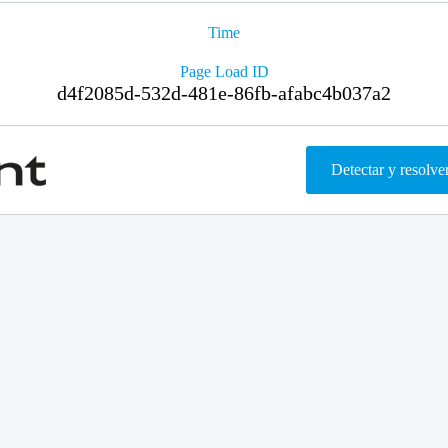
Time
Page Load ID
d4f2085d-532d-481e-86fb-afabc4b037a2
Detectar y resolve